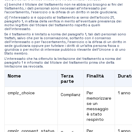
c) benché il titolare del trattamento non ne abbia più bisogno ai fini del
trattamento, i dati personali sono necessari all’interessato per
l’accertamento, l’esercizio o la difesa di un diritto in sede giudiziaria;
d) l’interessato si è opposto al trattamento ai sensi dell’articolo 21,
paragrafo 1, in attesa della verifica in merito all’eventuale prevalenza dei
motivi legittimi del titolare del trattamento rispetto a quelli
dell’interessato.
Se il trattamento è limitato a norma del paragrafo 1, tali dati personali sono
trattati, salvo che per la conservazione, soltanto con il consenso
dell’interessato o per l’accertamento, l’esercizio o la difesa di un diritto in
sede giudiziaria oppure per tutelare i diritti di un’altra persona fisica o
giuridica o per motivi di interesse pubblico rilevante dell’Unione o di uno
Stato membro.
L’interessato che ha ottenuto la limitazione del trattamento a norma del
paragrafo 1 è informato dal titolare del trattamento prima che detta
limitazione sia revocata.
Nome
Terza
Finalità
Durat
parte
cmplz_choice
Per
1 anno
Complianz
memorizzare
se un
messaggio
è stato
respinto
cmplz_consent_status
Per
1 anno