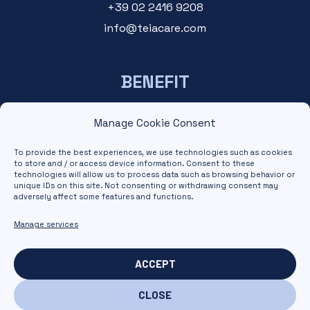
+39 02 2416 9208
info@teiacare.com
BENEFIT
For managers
Manage Cookie Consent
For operators
To provide the best experiences, we use technologies such as cookies
to store and / or access device information. Consent to these
technologies will allow us to process data such as browsing behavior or
NEWSLETTER
unique IDs on this site. Not consenting or withdrawing consent may
adversely affect some features and functions.
Manage services
ACCEPT
I DECLARE that I have read the
information
relating to the processing
of personal data.
CLOSE