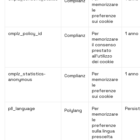
Complianz
memorizzare
le
preferenze
sui cookie
cmplz_policy_id
Per
1 anno
Complianz
memorizzare
il consenso
prestato
all’utilizzo
dei cookie
cmplz_statistics-
Per
1 anno
Complianz
anonymous
memorizzare
le
preferenze
sui cookie
pll_language
Per
Persis
Polylang
memorizzare
le
preferenze
sulla lingua
prescelta